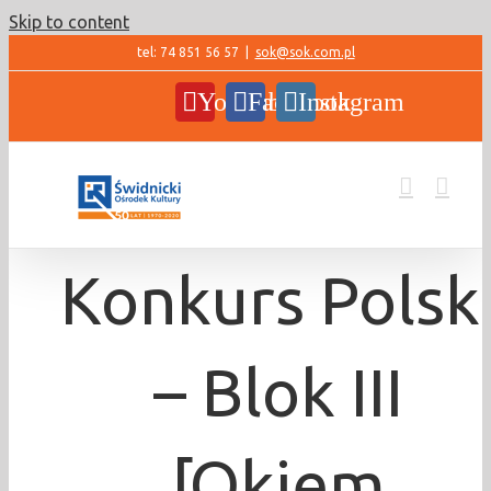
Skip to content
tel: 74 851 56 57
|
sok@sok.com.pl
YouTube
Facebook
Instagram
Konkurs Polsk
– Blok III
[Okiem