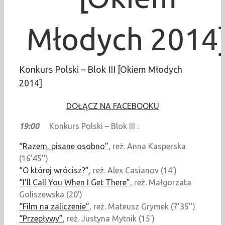
Młodych 2014
Konkurs Polski – Blok III [Okiem Młodych
2014]
DOŁĄCZ NA FACEBOOKU
19:00
Konkurs Polski – Blok III :
“Razem, pisane osobno”
, reż. Anna Kasperska
(16’45’’)
“O której wrócisz?”
, reż. Alex Casianov (14’)
“I’ll Call You When I Get There”
, reż. Małgorzata
Goliszewska (20’)
“Film na zaliczenie”
, reż. Mateusz Grymek (7’35’’)
“Przepływy”
, reż. Justyna Mytnik (15’)