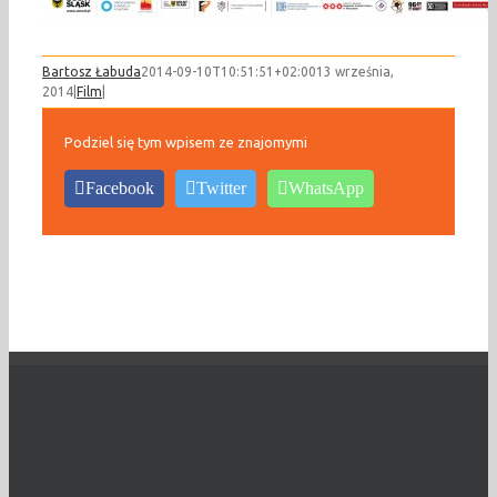
Bartosz Łabuda
2014-09-10T10:51:51+02:00
13 września,
2014
|
Film
|
Podziel się tym wpisem ze znajomymi
Facebook
Twitter
WhatsApp