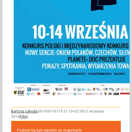
Bartosz Łabuda
2014-09-10T10:51:19+02:00
13 września,
2014
|
Film
|
Podziel się tym wpisem ze znajomymi