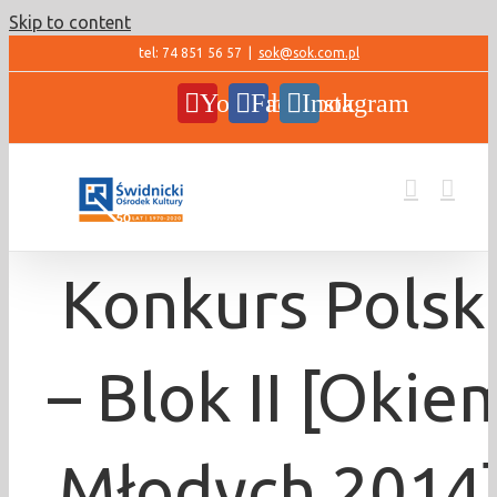
Skip to content
tel: 74 851 56 57
|
sok@sok.com.pl
YouTube
Facebook
Instagram
Konkurs Polsk
– Blok II [Okie
Młodych 2014