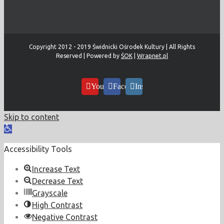
Copyright 2012 - 2019 Świdnicki Ośrodek Kultury | All Rights
Reserved | Powered by
ŚOK
|
Wrapnet.pl
YouTube
Facebook
Instagram
Skip to content
Open
toolbar
Accessibility Tools
Increase Text
Decrease Text
Grayscale
High Contrast
Negative Contrast