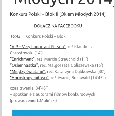
Konkurs Polski – Blok II [Okiem Młodych 2014]
DOŁĄCZ NA FACEBOOKU
16:45
Konkurs Polski – Blok II :
“VIP – Very Important Person”
, reż.Klaudiusz
Chrostowski (14’)
“Enrichment”
, reż. Marcin Strauchold (11’)
“Osiemnastka”
, reż. Małgorzata Goliszewska (15’)
“Między światami”
, reż. Katarzyna Dąbkowska (30’)
“Horoskopy miłości”
, reż. Maciej Buchwald (14’45’’)
czas trwania: 84’45’’
+ spotkanie z autorami filmów konkursowych
(prowadzenie: L.Moliński)