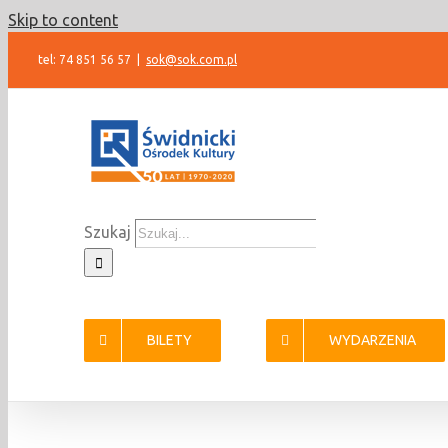
Skip to content
tel: 74 851 56 57
|
sok@sok.com.pl
Szukaj
BILETY
WYDARZENIA