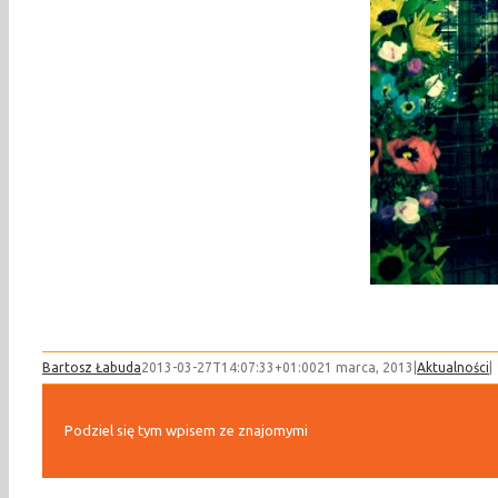
Bartosz Łabuda
2013-03-27T14:07:33+01:00
21 marca, 2013
|
Aktualności
|
Podziel się tym wpisem ze znajomymi