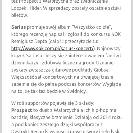
też Prospect z Wałbrzycha oraz świdniczanie
Loczek i Hider. W sprzedaży zostały ostatnie sztuki
biletów.
Sarius
promuje swój album “Wszystko co złe”,
którego recenzję napisał i zgłosił do konkursu ŚOK
Remigiusz Depta (całość przeczytacie tu:
http://www.sok.com.pl/sarius-koncert/
). Najnowszy
krążek Sariusa cieszy się zainteresowaniem fanów i
dziennikarzy i zdobywa liczne nagrody. Uznanie
zyskały zwłaszcza gitarowe podkłady Gibbsa.
Większość sal koncertowych na trwającej trasie
zapełnia się do pełna podczas koncertów. Wygląda
na to, że tak też będzie w Świdnicy.
W roli supportów pojawią się 3 składy:
Prospect
to duet z Wałbrzycha a ich hip-hop ma
bardziej klasyczne brzmienie. Działają od 2014 roku
a pod koniec zeszłego dzięki współpracy z
Dystrykt Records wypuścili nowe utwory i teledyski