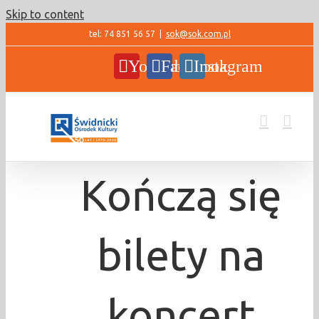
Skip to content
tel: 74 851 56 57
|
sok@sok.com.pl
YouTube
Facebook
Instagram
Kończą się
bilety na
koncert