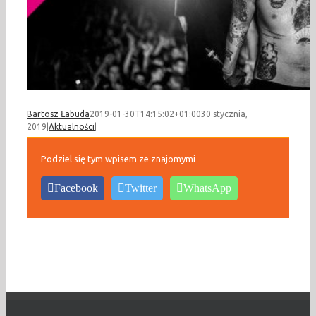
Bartosz Łabuda
2019-01-30T14:15:02+01:00
30 stycznia,
2019
|
Aktualności
|
Podziel się tym wpisem ze znajomymi
Facebook
Twitter
WhatsApp