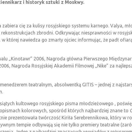
iennikarz i historyk sztuki z Moskwy.
zabiera cię za kulisy rosyjskiego systemu karnego. Valya, mł
ch rekonstrukcjach zbrodni. Odkrywając niesprawności w rosyj
i, w której nawiedza go zmarły ojciec informując, że padł ofi
walu „Kinotawr” 2006, Nagroda główna Pierwszego Międzyna
006, Nagroda Rosyjskiej Akademii Filmowej „Nike” za najleps
i menedżerem teatralnym, absolwentką GITIS – jednej z najstar
m.
esiątych kultowego rosyjskiego pisma młodzieżowego , poświę
sopismach kolorowych, spośród których najbardziej znane to
nie prezentowała twórczość Kiriła Serebrennikowa, który w r
ywnym tempie odbywają się nie tylko premiery teatralne (zaró
arzenia. Jeden z najbardziej znaczących wywiadów z reżysere