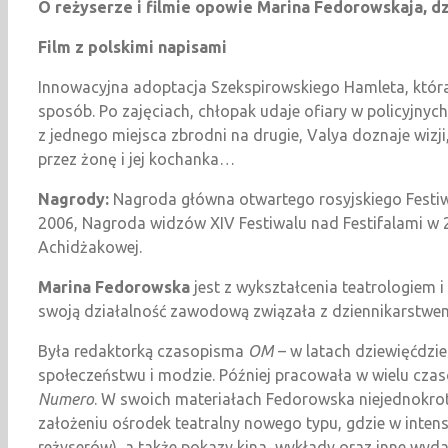
O reżyserze i filmie opowie Marina Fedorowskaja, dz
Film z polskimi napisami
Innowacyjna adoptacja Szekspirowskiego Hamleta, która 
sposób. Po zajęciach, chłopak udaje ofiary w policyjny
z jednego miejsca zbrodni na drugie, Valya doznaje wizj
przez żonę i jej kochanka…
Nagrody:
Nagroda główna otwartego rosyjskiego Festi
2006, Nagroda widzów XIV Festiwalu nad Festifalami w 2
Achidżakowej.
Marina Fedorowska
jest z wykształcenia teatrologiem 
swoją działalność zawodową związała z dziennikarstwe
Była redaktorką czasopisma
OM
– w latach dziewięćdzi
społeczeństwu i modzie. Później pracowała w wielu cza
Numero
. W swoich materiałach Fedorowska niejednokrot
założeniu ośrodek teatralny nowego typu, gdzie w intens
reżyserów), a także pokazy kina, wykłady oraz inne wyd