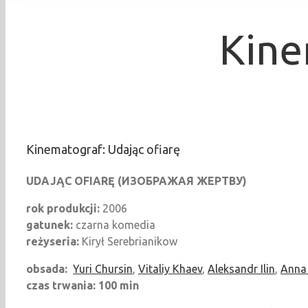
Kine
Kinematograf: Udając ofiarę
UDAJĄC OFIARĘ (
ИЗОБРАЖАЯ
ЖЕРТВУ
)
rok produkcji:
2006
gatunek:
czarna komedia
reżyseria:
Kirył Serebrianikow
obsada:
Yuri Chursin
,
Vitaliy Khaev
,
Aleksandr Ilin
,
Anna
czas trwania:
100 min