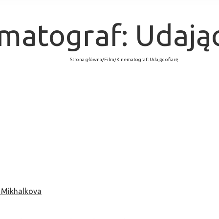
matograf: Udając
Strona główna
/
Film
/
Kinematograf: Udając ofiarę
 Mikhalkova