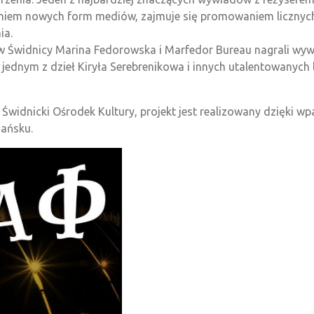
aniem nowych form mediów, zajmuje się promowaniem licznyc
ia.
w Świdnicy Marina Fedorowska i Marfedor Bureau nagrali wywi
 jednym z dzieł Kiryła Serebrenikowa i innych utalentowanych l
widnicki Ośrodek Kultury, projekt jest realizowany dzięki wpa
dańsku.