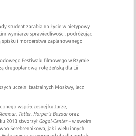
ody student zarabia na życie w nietypowy
skim wymiarze sprawiedliwości, podróżując
arą spisku i morderstwa zaplanowanego
rodowego Festiwalu filmowego w Rzymie
zą drugoplanową rolę żeńską dla Lii
szych uczelni teatralnych Moskwy, lecz
conego współczesnej kulturze,
Glamour
,
Tatler
,
Harper’s
Bazaar
oraz
oku 2013 stworzył
Gogol-Center –
w swoim
wno Serebrennikowa, jak i wielu innych
m Fedorowska przeprowadziła dla portalu