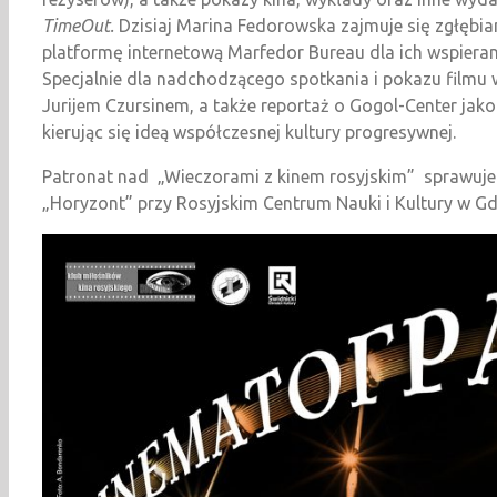
TimeOut.
Dzisiaj Marina Fedorowska zajmuje się zgłębi
platformę internetową Marfedor Bureau dla ich wspieran
Specjalnie dla nadchodzącego spotkania i pokazu filmu 
Jurijem Czursinem, a także reportaż o Gogol-Center jako
kierując się ideą współczesnej kultury progresywnej.
Patronat nad „Wieczorami z kinem rosyjskim” sprawuje Ś
„Horyzont” przy Rosyjskim Centrum Nauki i Kultury w G