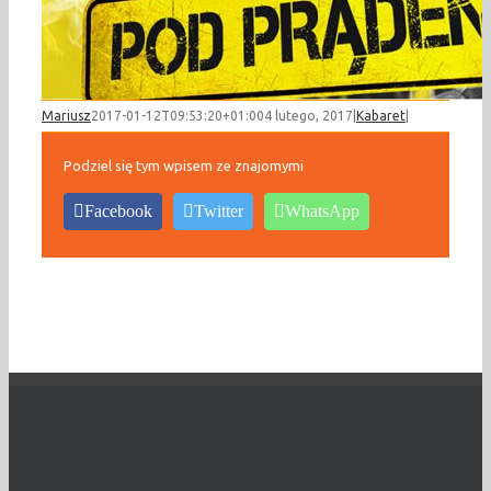
Mariusz
2017-01-12T09:53:20+01:00
4 lutego, 2017
|
Kabaret
|
Podziel się tym wpisem ze znajomymi
Facebook
Twitter
WhatsApp