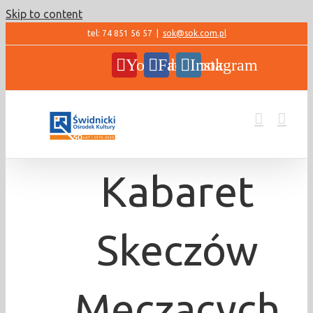
Skip to content
tel: 74 851 56 57
|
sok@sok.com.pl
YouTube
Facebook
Instagram
Kabaret
Skeczów
Męczących