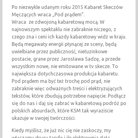
Po niezwykle udanym roku 2015 Kabaret Skeczów
Męczących wraca „Pod prądem”.
Wraca ze zdwojoną kabaretową mocą. W
najnowszym spektaklu nie zabraknie niczego, z
czego zna i ceni ich każdy kabaretowy widz w kraju.
Będą megawaty energii płynącej ze sceny, będą
uwielbiane przez publiczność, nietuzinkowe
postacie, grane przez Jarosława Sadzę, a przede
wszystkim nowe, nie emitowane w tv skecze. To
największa dotychczasowa produkcja kabaretu.
Pod prądem ma być też trochę pod prąd, nie
zabraknie więc odważnych treści i elektryzujących
tekstów, które zbudują potrzebne napięcie. Podłącz
się do nas i daj się zabrać w kabaretową podróż po
polskich absurdach, które KSM tak wyraziście
ukazuje w swojej twórczości.
Kiedy myślisz, że już nic cię nie zaskoczy, my
włączamy drugą taryfę i ile elektrownia dała.