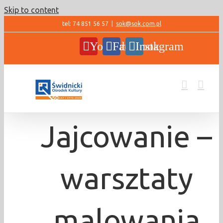
Skip to content
tel: 74 851 56 57
|
sok@sok.com.pl
YouTube
Facebook
Instagram
Jajcowanie –
warsztaty
malowania