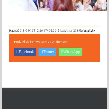
Halina
2019-04-10T12:26:17+02:00
13 kwietnia, 2019
|
Warsztaty
|
Podziel się tym wpisem ze znajomymi
Facebook
Twitter
WhatsApp