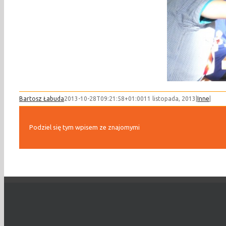
Bartosz Łabuda
2013-10-28T09:21:58+01:00
11 listopada, 2013
|
Inne
|
Podziel się tym wpisem ze znajomymi