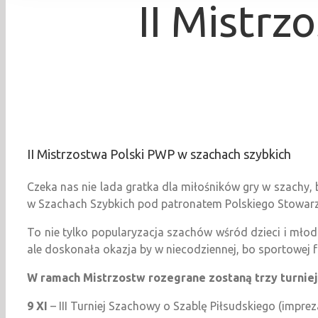
II Mistr
II Mistrzostwa Polski PWP w szachach szybkich
Czeka nas nie lada gratka dla miłośników gry w szachy
w Szachach Szybkich pod patronatem Polskiego Stowar
To nie tylko popularyzacja szachów wśród dzieci i mło
ale doskonała okazja by w niecodziennej, bo sportowej 
W ramach Mistrzostw rozegrane zostaną trzy turniej
9 XI
– III Turniej Szachowy o Szablę Piłsudskiego (impre