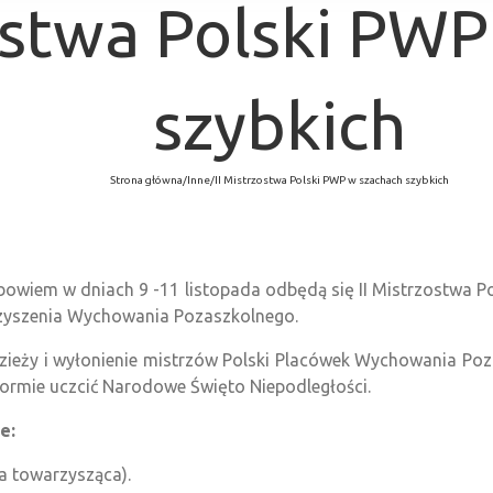
zostwa Polski PW
szybkich
Strona główna
/
Inne
/
II Mistrzostwa Polski PWP w szachach szybkich
, bowiem w dniach 9 -11 listopada odbędą się II Mistrzostwa
zyszenia Wychowania Pozaszkolnego.
dzieży i wyłonienie mistrzów Polski Placówek Wychowania Po
formie uczcić Narodowe Święto Niepodległości.
e:
za towarzysząca).