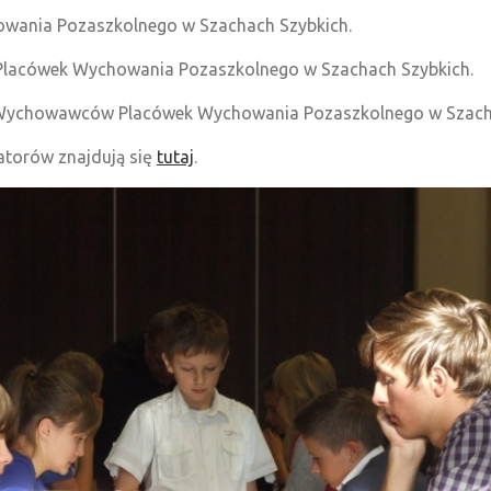
owania Pozaszkolnego w Szachach Szybkich.
w Placówek Wychowania Pozaszkolnego w Szachach Szybkich.
i i Wychowawców Placówek Wychowania Pozaszkolnego w Szach
atorów znajdują się
tutaj
.