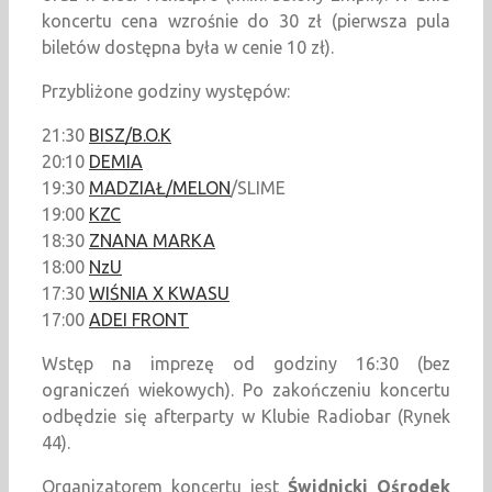
koncertu cena wzrośnie do 30 zł (pierwsza pula
biletów dostępna była w cenie 10 zł).
Przybliżone godziny występów:
21:30
BISZ/B.O.K
20:10
DEMIA
19:30
MADZIAŁ/MELON
/SLIME
19:00
KZC
18:30
ZNANA MARKA
18:00
NzU
17:30
WIŚNIA X KWASU
17:00
ADEI FRONT
Wstęp na imprezę od godziny 16:30 (bez
ograniczeń wiekowych). Po zakończeniu koncertu
odbędzie się afterparty w Klubie Radiobar (Rynek
44).
Organizatorem koncertu jest
Świdnicki Ośrodek