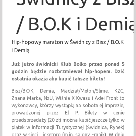
/ B.O.K i Demi
Hip-hopowy maraton w Świdnicy z Bisz / B.O.K
i Demią
Już jutro świdnicki Klub Bolko przez ponad 5
godzin będzie rozbrzmiewał hip-hopem. Dziś
ostatnia okazja aby kupić tańsze bilety!
Bisz/B.O.K, Demia, Madział/Melon/Slime, KZC,
Znana Marka, NzU, Wiśnia X Kwasu i Adei Front to
wykonawcy, którzy wystąpią na sobotniej imprezie,
prowadzonej przez El P. Bilety w cenie
przedsprzedaży (20 zł) można kupić jeszcze tylko w
piątek w Informacji Turystycznej (Świdnica, Rynek)
oraz w sieci Ticketpro (m.in. salony Empik). W dniu