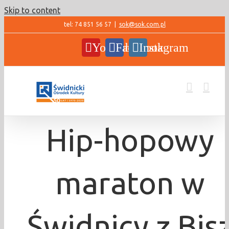
Skip to content
tel: 74 851 56 57
|
sok@sok.com.pl
YouTube
Facebook
Instagram
Hip-hopowy
maraton w
Świdnicy z Bis