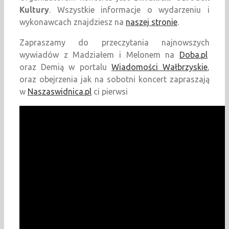
Kultury
. Wszystkie informacje o wydarzeniu i
wykonawcach znajdziesz na
naszej stronie
.
Zapraszamy do przeczytania najnowszych
wywiadów z Madziałem i Melonem na
Doba.pl
oraz Demią w portalu
Wiadomości Wałbrzyskie
,
oraz obejrzenia jak na sobotni koncert zapraszają
w
Naszaswidnica.pl
ci pierwsi