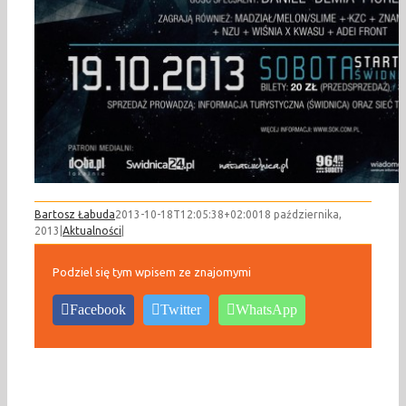
Bartosz Łabuda
2013-10-18T12:05:38+02:00
18 października,
2013
|
Aktualności
|
Podziel się tym wpisem ze znajomymi
Facebook
Twitter
WhatsApp