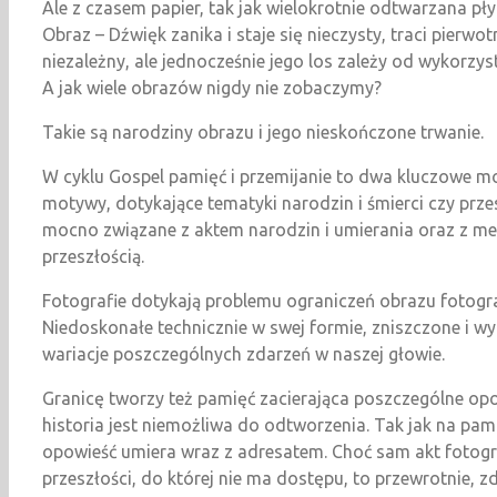
Ale z czasem papier, tak jak wielokrotnie odtwarzana pły
Obraz – Dźwięk zanika i staje się nieczysty, traci pier
niezależny, ale jednocześnie jego los zależy od wykorzys
A jak wiele obrazów nigdy nie zobaczymy?
Takie są narodziny obrazu i jego nieskończone trwanie.
W cyklu Gospel pamięć i przemijanie to dwa kluczowe mo
motywy, dotykające tematyki narodzin i śmierci czy prz
mocno związane z aktem narodzin i umierania oraz z med
przeszłością.
Fotografie dotykają problemu ograniczeń obrazu fotograf
Niedoskonałe technicznie w swej formie, zniszczone i wyb
wariacje poszczególnych zdarzeń w naszej głowie.
Granicę tworzy też pamięć zacierająca poszczególne opowi
historia jest niemożliwa do odtworzenia. Tak jak na pa
opowieść umiera wraz z adresatem. Choć sam akt fotogra
przeszłości, do której nie ma dostępu, to przewrotnie, z