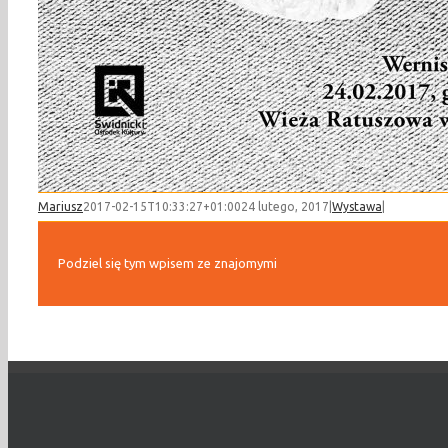
Mariusz
2017-02-15T10:33:27+01:00
24 lutego, 2017
|
Wystawa
|
Podziel się tym wpisem ze znajomymi