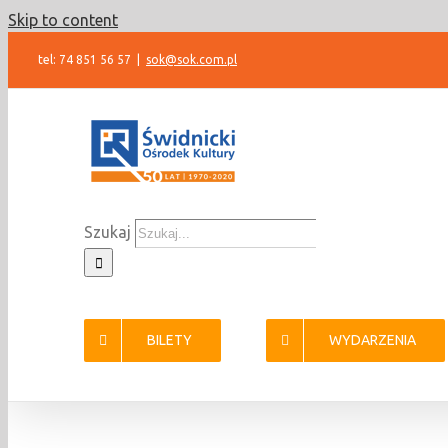
Skip to content
tel: 74 851 56 57
|
sok@sok.com.pl
Szukaj
BILETY
WYDARZENIA