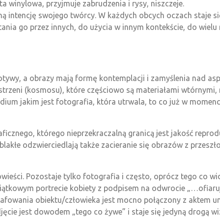
ta winylowa, przyjmuje zabrudzenia i rysy, niszczeje.
wotną intencję swojego twórcy. W każdych obcych oczach staje s
tania go przez innych, do użycia w innym kontekście, do wielu r
tywy, a obrazy mają formę kontemplacji i zamyślenia nad asp
estrzeni (kosmosu), które częściowo są materiałami wtórnymi,
ium jakim jest fotografia, która utrwala, to co już w momenc
icznego, którego nieprzekraczalną granicą jest jakość reproduk
lakłe odzwierciedlają także zacieranie się obrazów z przeszłoś
eści. Pozostaje tylko fotografia i często, oprócz tego co widz
miątkowym portrecie kobiety z podpisem na odwrocie „…ofiaru
fowania obiektu/człowieka jest mocno połączony z aktem umie
djęcie jest dowodem „tego co żywe” i staje się jedyną drogą wi