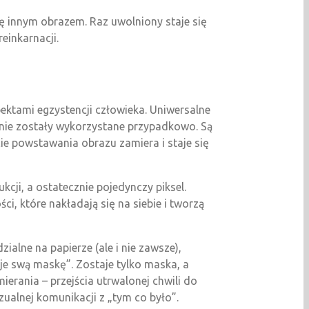
ię innym obrazem. Raz uwolniony staje się
einkarnacji.
ektami egzystencji człowieka. Uniwersalne
 nie zostały wykorzystane przypadkowo. Są
ie powstawania obrazu zamiera i staje się
cji, a ostatecznie pojedynczy piksel.
ci, które nakładają się na siebie i tworzą
ialne na papierze (ale i nie zawsze),
je swą maskę”. Zostaje tylko maska, a
rania – przejścia utrwalonej chwili do
zualnej komunikacji z „tym co było”.