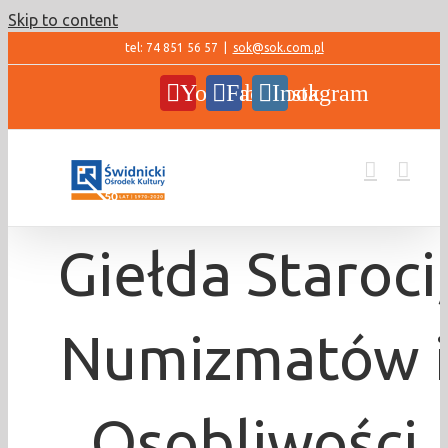
Skip to content
tel: 74 851 56 57
|
sok@sok.com.pl
YouTube
Facebook
Instagram
Giełda Staroci
Numizmatów 
Osobliwości