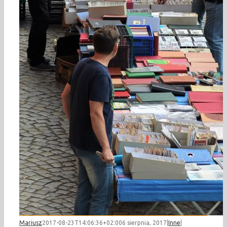
Mariusz
2017-08-23T14:06:36+02:00
6 sierpnia, 2017
|
Inne
|