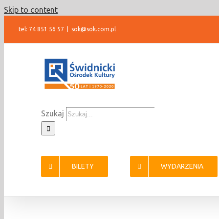
Skip to content
tel: 74 851 56 57
|
sok@sok.com.pl
Szukaj
BILETY
WYDARZENIA