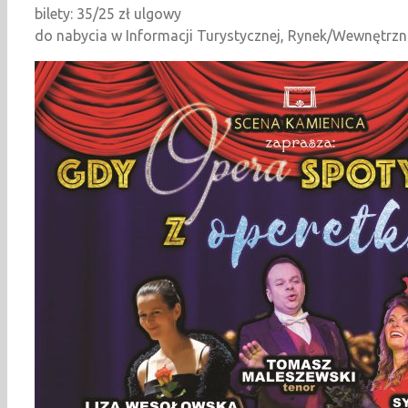
bilety: 35/25 zł ulgowy
do nabycia w Informacji Turystycznej, Rynek/Wewnętrzna 