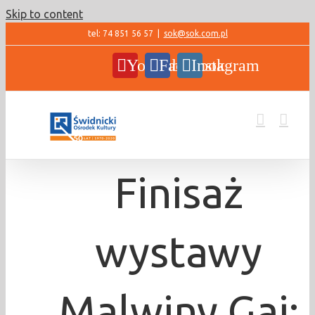
Skip to content
tel: 74 851 56 57
|
sok@sok.com.pl
YouTube
Facebook
Instagram
Finisaż
wystawy
Malwiny Gaj: