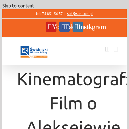
Skip to content
tel: 74 851 56 57
|
sok@sok.com.pl
YouTube
Facebook
Instagram
Kinematograf
Film o
Aleksejewie