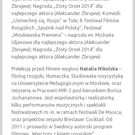
Zbrujew); Nagroda „Złoty Orzeł 2014” dla
najlepszego aktora (Aleksander Zbrujew). Komedii
„Uśmiechnij się, Rosjo” w Tule; 8. Festiwal Filmów
Rosyjskich „Sputnik nad Polską”; Festiwal
„Moskiewska Premiera” – nagroda im. Michaiła
Uljanowa dla najlepszego aktora (Aleksander
Zbrujew); Nagroda „Złoty Orzeł 2014” dla
najlepszego aktora (Aleksander Zbrujew).
Prelekcję przed filmem wygłosi
Natalia Nikolska
–
filolog rosyjski, tłumaczka. Studiowała rusycystykę
na Uniwersytecie Pedagogicznym w Moskwie, oraz
reżyserię w Pracowni MIR-2 pod kierunkiem Borisa
Juchananowa. Jest współautorką i realizatorką
kilku performansów muzycznych i spektakli
festiwalowych m. in. w ramach festiwali De Musica,
oraz projektów zespołu Breslauer Cocktail. Od
2011 r. prowadzi w Świdnicy autorski program
filmowy „Wieczory z kinem rosyjskim”.