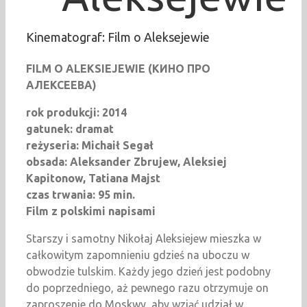
Kinematograf: Film o Aleksejewie
FILM O ALEKSIEJEWIE
(
КИНО
ПРО
АЛЕКСЕЕВА
)
rok produkcji: 2014
gatunek: dramat
reżyseria: Michaił Segał
obsada: Aleksander Zbrujew, Aleksiej
Kapitonow, Tatiana Majst
czas trwania: 95 min.
Film z polskimi napisami
Starszy i samotny Nikołaj Aleksiejew mieszka w
całkowitym zapomnieniu gdzieś na uboczu w
obwodzie tulskim. Każdy jego dzień jest podobny
do poprzedniego, aż pewnego razu otrzymuje on
zaproszenie do Moskwy, aby wziąć udział w