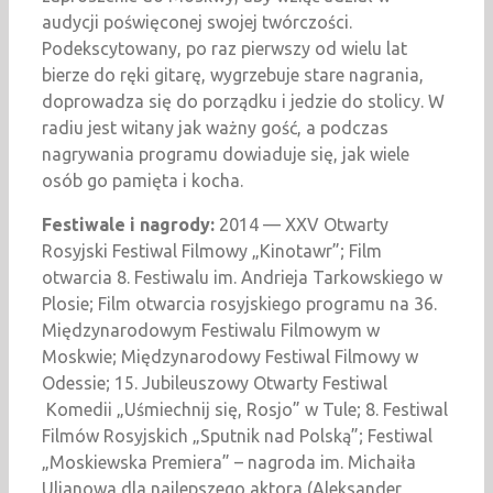
audycji poświęconej swojej twórczości.
Podekscytowany, po raz pierwszy od wielu lat
bierze do ręki gitarę, wygrzebuje stare nagrania,
doprowadza się do porządku i jedzie do stolicy. W
radiu jest witany jak ważny gość, a podczas
nagrywania programu dowiaduje się, jak wiele
osób go pamięta i kocha.
Festiwale i nagrody:
2014 — XXV Otwarty
Rosyjski Festiwal Filmowy „Kinotawr”; Film
otwarcia 8. Festiwalu im. Andrieja Tarkowskiego w
Plosie; Film otwarcia rosyjskiego programu na 36.
Międzynarodowym Festiwalu Filmowym w
Moskwie; Międzynarodowy Festiwal Filmowy w
Odessie; 15. Jubileuszowy Otwarty Festiwal
Komedii „Uśmiechnij się, Rosjo” w Tule; 8. Festiwal
Filmów Rosyjskich „Sputnik nad Polską”; Festiwal
„Moskiewska Premiera” – nagroda im. Michaiła
Uljanowa dla najlepszego aktora (Aleksander