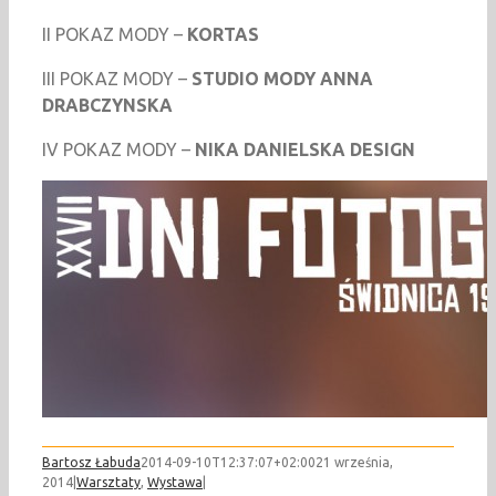
II POKAZ MODY –
KORTAS
III POKAZ MODY –
STUDIO MODY ANNA
DRABCZYNSKA
IV POKAZ MODY –
NIKA DANIELSKA DESIGN
Bartosz Łabuda
2014-09-10T12:37:07+02:00
21 września,
2014
|
Warsztaty
,
Wystawa
|