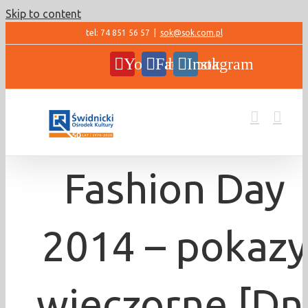
Skip to content
tel: 74 851 56 57
|
sok@sok.com.pl
YouTube
Facebook
Instagram
Fashion Day
2014 – pokazy
wieczorne [Dn