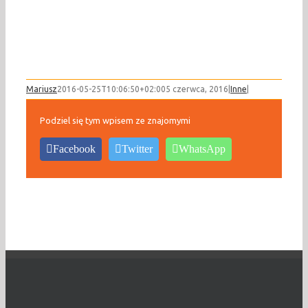
Mariusz
2016-05-25T10:06:50+02:00
5 czerwca, 2016
|
Inne
|
Podziel się tym wpisem ze znajomymi
Facebook
Twitter
WhatsApp