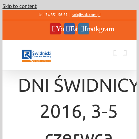
Skip to content
tel: 74 851 56 57
|
sok@sok.com.pl
YouTube
Facebook
Instagram
DNI ŚWIDNIC
2016, 3-5
czerwca