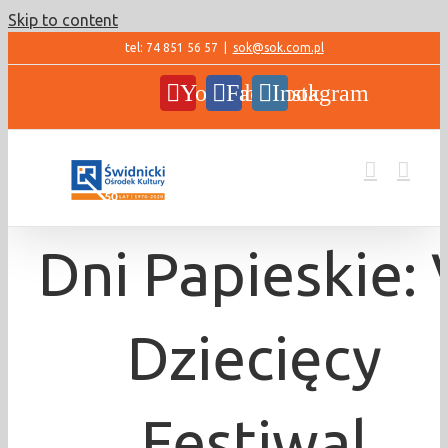
Skip to content
tel: 74 851 56 57
|
sok@sok.com.pl
YouTube
Facebook
Instagram
Dni Papieskie: 
Dziecięcy
Festiwal