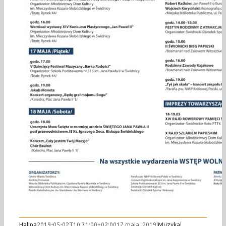
Halina
2019-05-02T10:31:00+02:00
17 maja, 2019
|
Muzyka
|