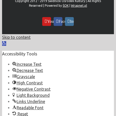
Copyright 2012 - 2019 Świdnicki Ośrodek Kultury | All Rights
Reserved | Powered by
ŚOK
|
Wrapnet.pl
YouTube
Facebook
Instagram
Skip to content
Open
toolbar
Accessibility Tools
Increase Text
Decrease Text
Grayscale
High Contrast
Negative Contrast
Light Background
Links Underline
Readable Font
Reset