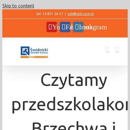
Skip to content
tel: 74 851 56 57
|
sok@sok.com.pl
YouTube
Facebook
Instagram
Czytamy
przedszkolako
Brzechwa i