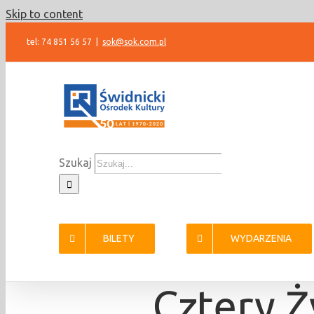
Skip to content
tel: 74 851 56 57
|
sok@sok.com.pl
Szukaj
BILETY
WYDARZENIA
Cztery Ż