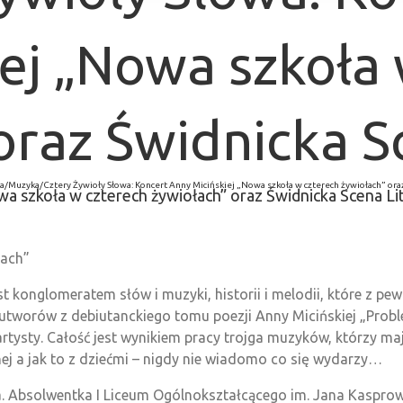
iej „Nowa szkoła
oraz Świdnicka S
a
/
Muzyka
/
Cztery Żywioły Słowa: Koncert Anny Micińskiej „Nowa szkoła w czterech żywiołach” oraz
wa szkoła w czterech żywiołach” oraz Świdnicka Scena Li
łach”
est konglomeratem słów i muzyki, historii i melodii, które z 
utworów z debiutanckiego tomu poezji Anny Micińskiej „Prob
artysty. Całość jest wynikiem pracy trojga muzyków, którzy ma
nej a jak to z dziećmi – nigdy nie wiadomo co się wydarzy…
a. Absolwentka I Liceum Ogólnokształcącego im. Jana Kasprow