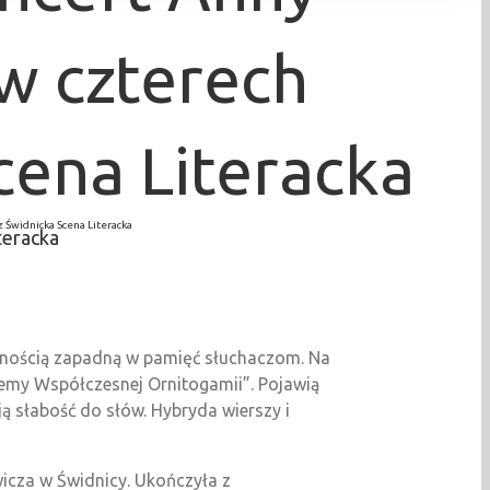
 w czterech
cena Literacka
 Świdnicka Scena Literacka
teracka
pewnością zapadną w pamięć słuchaczom. Na
lemy Współczesnej Ornitogamii”. Pojawią
ją słabość do słów. Hybryda wierszy i
icza w Świdnicy. Ukończyła z