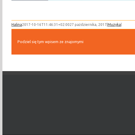
Halina
2017-10-16T11:46:31+02:00
27 października, 2017
|
Muzyka
|
Podziel się tym wpisem ze znajomymi