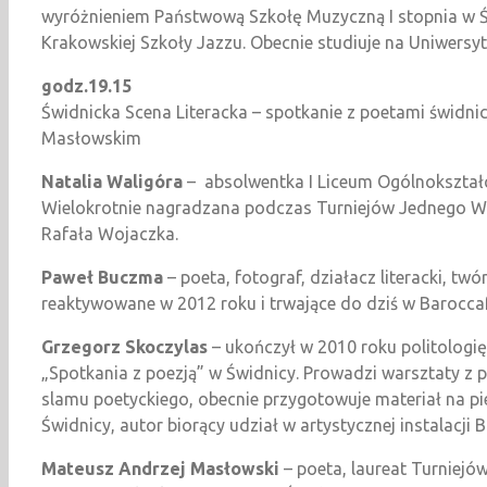
wyróżnieniem Państwową Szkołę Muzyczną I stopnia w Św
Krakowskiej Szkoły Jazzu. Obecnie studiuje na Uniwersyt
godz.19.15
Świdnicka Scena Literacka – spotkanie z poetami świd
Masłowskim
Natalia Waligóra
– absolwentka I Liceum Ogólnokształcą
Wielokrotnie nagradzana podczas Turniejów Jednego Wier
Rafała Wojaczka.
Paweł Buczma
– poeta, fotograf, działacz literacki, tw
reaktywowane w 2012 roku i trwające do dziś w Baroccafe
Grzegorz Skoczylas
– ukończył w 2010 roku politolog
„Spotkania z poezją” w Świdnicy. Prowadzi warsztaty z p
slamu poetyckiego, obecnie przygotowuje materiał na pie
Świdnicy, autor biorący udział w artystycznej instalacji 
Mateusz Andrzej Masłowski
– poeta, laureat Turniejów