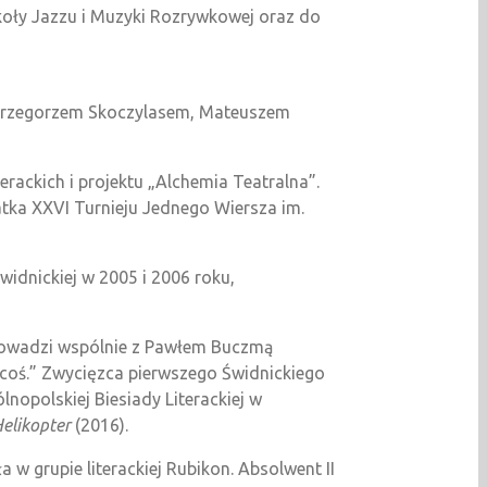
koły Jazzu i Muzyki Rozrywkowej oraz do
, Grzegorzem Skoczylasem, Mateuszem
rackich i projektu „Alchemia Teatralna”.
atka XXVI Turnieju Jednego Wiersza im.
widnickiej w 2005 i 2006 roku,
rowadzi wspólnie z Pawłem Buczmą
z coś.” Zwycięzca pierwszego Świdnickiego
nopolskiej Biesiady Literackiej w
elikopter
(2016).
 w grupie literackiej Rubikon. Absolwent II