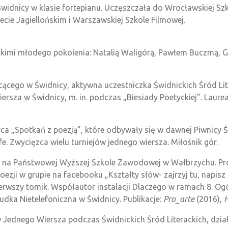
idnicy w klasie fortepianu. Uczęszczała do Wrocławskiej Sz
ecie Jagiellońskim i Warszawskiej Szkole Filmowej.
nickimi młodego pokolenia: Natalią Waligórą, Pawłem Buczmą
cego w Świdnicy, aktywna uczestniczka Świdnickich Śród Lite
sza w Świdnicy, m. in. podczas „Biesiady Poetyckiej”. Laure
órca „Spotkań z poezją”, które odbywały się w dawnej Piwnicy Ś
. Zwycięzca wielu turniejów jednego wiersza. Miłośnik gór.
ię na Państwowej Wyższej Szkole Zawodowej w Wałbrzychu. P
oezji w grupie na facebooku „Kształty słów- zajrzyj tu, napis
rwszy tomik. Współautor instalacji Dlaczego w ramach 8. Ogól
Budka Nietelefoniczna w Świdnicy. Publikacje:
Pro_arte
(2016),
H
 Jednego Wiersza podczas Świdnickich Śród Literackich, działa