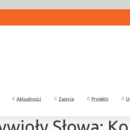
Aktualności
Zajęcia
Projekty
U
ywioły Słowa: K