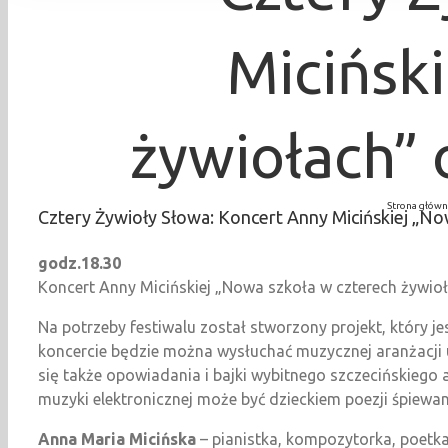
Micińsk
żywiołach” 
Strona główn
Cztery Żywioły Słowa: Koncert Anny Micińskiej „No
godz.18.30
Koncert Anny Micińskiej „Nowa szkoła w czterech żywio
Na potrzeby festiwalu został stworzony projekt, który j
koncercie będzie można wysłuchać muzycznej aranżacji 
się także opowiadania i bajki wybitnego szczecińskiego 
muzyki elektronicznej może być dzieckiem poezji śpiewa
Anna Maria Micińska
– pianistka, kompozytorka, poetk