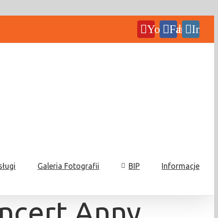
YouTube
Facebook
Insta
sługi
Galeria Fotografii
BIP
Informacje
oncert Anny