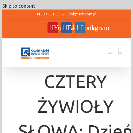
Skip to content
tel: 74 851 56 57
|
sok@sok.com.pl
YouTube
Facebook
Instagram
CZTERY
ŻYWIOŁY
SŁOWA: Dzień