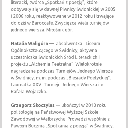
literacki, twórca „Spotkań z poezją”, które
odbywały się w dawnej Piwnicy Świdnickiej w 2005
i 2006 roku, reaktywowane w 2012 roku i trwające
do dziś w Baroccafe. Zwycięzca wielu turniejów
jednego wiersza. Miłośnik gór.
Natalia Waligóra
— absolwentka I Liceum
Ogólnokształcącego w Świdnicy, aktywna
uczestniczka Świdnickich Śród Literackich i
projektu „Alchemia Teatralna”. Wielokrotnie
nagradzana podczas Turniejów Jednego Wiersza
w Świdnicy, m. in. podczas „Biesiady Poetyckiej”.
Laureatka XXVI Turnieju Jednego Wiersza im.
Rafała Wojaczka.
Grzegorz Skoczylas
— ukończył w 2010 roku
politologię na Państwowej Wyższej Szkole
Zawodowej w Wałbrzychu. Prowadzi wspólnie z
Pawłem Buczmą „Spotkania z poezją” w Świdnicy,