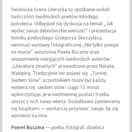
Świdnicka Scena Literacka to spotkanie wokół
twórczości świdnickich poetów młodego
pokolenia. Odbędzie się dyskusja na temat „Jak
wydać swoje debiutanckie wiersze?” i prezentacja
tomiku poetyckiego Grzegorza Skoczylasa,
wernisaż wystawy fotograficznej „Nie tylko poezja
na murze” autorstwa Pawła Buczmy oraz
wspomnienie nieżyjących świdnickich autorów
„Literatura zmarłych” prowadzone przez Natalię
Waligórę. Tradycyjnie też pojawi się „Turniej
Siedem Słów”: uczestnikiem może być każdy,
wybiera się siedem słów i ciągu 15 minut
wykorzystując je w niezmiennej postaci trzeba
ułożyć z nich nowy wiersz. Dodatkowo zamieniamy
się książkami — wystarczy przynieść swoje, by się
wymienić na inne.
Paweł Buczma
— poeta, fotograf, działacz