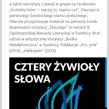
a także warsztaty z poezji w grupie na facebooku
„Kształty słów — zajrzyj tu, napisz coś”. Zwycięzca
pierwszego Świdnickiego slamu poetyckiego.
Obecnie przygotowuje materiał na pierwszy tomik.
Współautor instalacji „Dlaczego” w ramach 8.
Ogólnopolskiej Biesiady Literackiej w Świdnicy. Brał
udział w artystycznej instalacji „Budka
Nietelefoniczna” w Świdnicy. Publikacje: „Pro_arte”
(2016), „Helikopter” (2016).