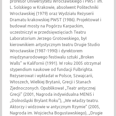
profesor Uniwersytetu Wrocławskiego i PWST im.
L. Solskiego w Krakowie, absolwent Politechniki
Wrocławskiej (1979) oraz Wydziału Reżyserii
Dramatu krakowskiej PWST (1986). Projektował i
budował mosty na Pogórzu Karpackim,
uczestniczył w przedsięwzięciach Teatru
Laboratorium Jerzego Grotowskiego, był
kierownikiem artystycznym teatru Drugie Studio
Wrocławskie (1987-1990) i dyrektorem
międzynarodowego festiwalu sztuki „Broken
Walls” w Kalifornii (1991). W roku 2005 otrzymał
stypendium naukowe od fundacji Fulbrighta.
Reżyserował i wykładał w Polsce, Szwajcarii,
Włoszech, Wielkiej Brytanii, Grecji i Stanach
Zjednoczonych. Opublikował „Teatr antycznej
Grecji” (2001, Nagroda indywidualna MENiS i
„Dolnośląski Brylant Roku”), „We władzy teatru.
Aktorzy i widzowie w antycznym Rzymie” (2005,
Nagroda im. Wojciecha Bogusławskiego), „Drugie