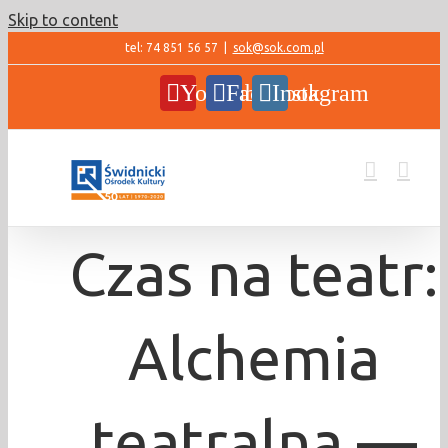
Skip to content
tel: 74 851 56 57
|
sok@sok.com.pl
YouTube
Facebook
Instagram
Czas na teatr:
Alchemia
teatralna —