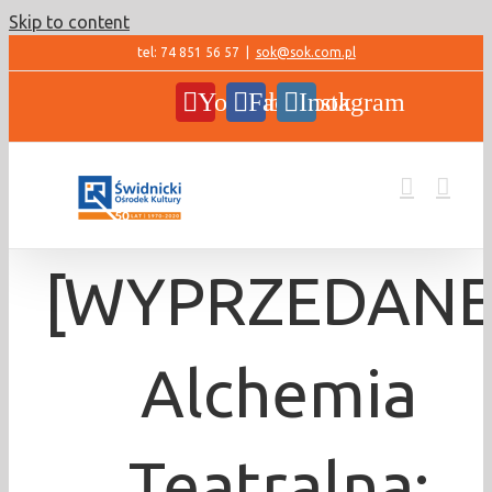
Skip to content
tel: 74 851 56 57
|
sok@sok.com.pl
YouTube
Facebook
Instagram
[WYPRZEDANE
Alchemia
Teatralna: