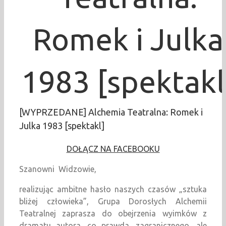
Romek i Julka
1983 [spektakl
[WYPRZEDANE] Alchemia Teatralna: Romek i
Julka 1983 [spektakl]
DOŁĄCZ NA FACEBOOKU
Szanowni Widzowie,
realizując ambitne hasło naszych czasów „sztuka
bliżej człowieka”, Grupa Dorosłych Alchemii
Teatralnej zaprasza do obejrzenia wyimków z
dramatu autora, co prawda, zagranicznego, ale