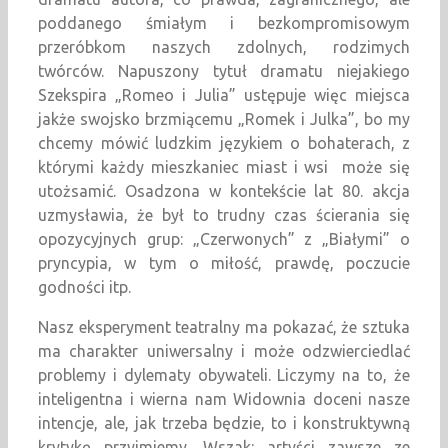
poddanego śmiałym i bezkompromisowym
przeróbkom naszych zdolnych, rodzimych
twórców. Napuszony tytuł dramatu niejakiego
Szekspira „Romeo i Julia” ustępuje więc miejsca
jakże swojsko brzmiącemu „Romek i Julka”, bo my
chcemy mówić ludzkim językiem o bohaterach, z
którymi każdy mieszkaniec miast i wsi może się
utożsamić. Osadzona w kontekście lat 80. akcja
uzmysławia, że był to trudny czas ścierania się
opozycyjnych grup: „Czerwonych” z „Białymi” o
pryncypia, w tym o miłość, prawdę, poczucie
godności itp.
Nasz eksperyment teatralny ma pokazać, że sztuka
ma charakter uniwersalny i może odzwierciedlać
problemy i dylematy obywateli. Liczymy na to, że
inteligentna i wierna nam Widownia doceni nasze
intencje, ale, jak trzeba będzie, to i konstruktywną
krytykę przyjmiemy. Wszak: artyści zawsze ze