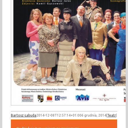
Bartosz Łabuda
2014-12-08T12:57:14+01:00
6 grudnia, 2014
|
Teatr
|