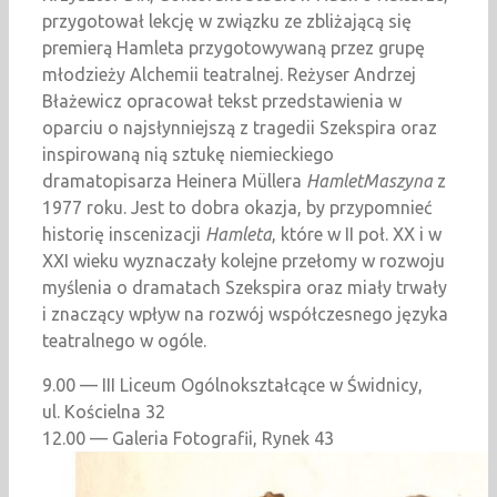
przygotował lekcję w związku ze zbliżającą się
premierą Hamleta przygotowywaną przez grupę
młodzieży Alchemii teatralnej. Reżyser Andrzej
Błażewicz opracował tekst przedstawienia w
oparciu o najsłynniejszą z tragedii Szekspira oraz
inspirowaną nią sztukę niemieckiego
dramatopisarza Heinera Müllera
HamletMaszyna
z
1977 roku. Jest to dobra okazja, by przypomnieć
historię inscenizacji
Hamleta
, które w II poł. XX i w
XXI wieku wyznaczały kolejne przełomy w rozwoju
myślenia o dramatach Szekspira oraz miały trwały
i znaczący wpływ na rozwój współczesnego języka
teatralnego w ogóle.
9.00 — III Liceum Ogólnokształcące w Świdnicy,
ul. Kościelna 32
12.00 — Galeria Fotografii, Rynek 43