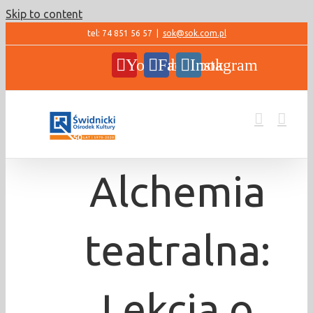
Skip to content
tel: 74 851 56 57
|
sok@sok.com.pl
YouTube
Facebook
Instagram
Alchemia
teatralna:
Lekcja o