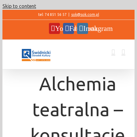
Skip to content
tel: 74 851 56 57
|
sok@sok.com.pl
YouTube
Facebook
Instagram
Alchemia
teatralna –
konsultacje