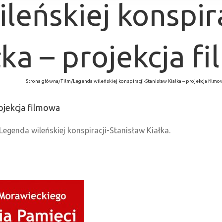
leńskiej konspira
łka – projekcja f
Strona główna
/
Film
/
Legenda wileńskiej konspiracji-Stanisław Kiałka – projekcja filmo
rojekcja filmowa
egenda wileńskiej konspiracji-Stanisław Kiałka.