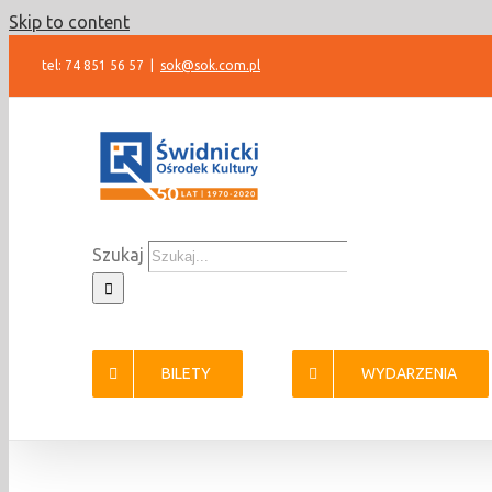
Skip to content
tel: 74 851 56 57
|
sok@sok.com.pl
Szukaj
BILETY
WYDARZENIA