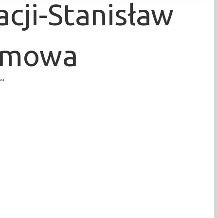
cji-Stanisław
ilmowa
wa