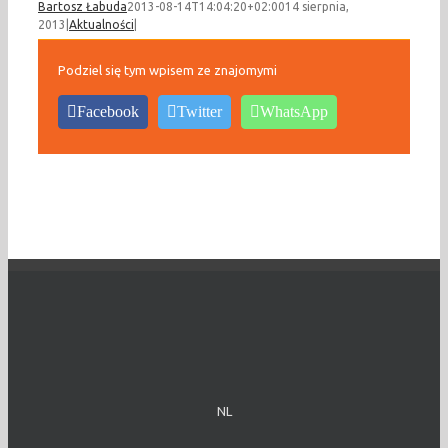
Bartosz Łabuda
2013-08-14T14:04:20+02:00
14 sierpnia,
2013
|
Aktualności
|
Podziel się tym wpisem ze znajomymi
Facebook
Twitter
WhatsApp
NL