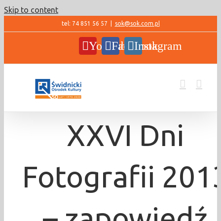
Skip to content
tel: 74 851 56 57
|
sok@sok.com.pl
YouTube
Facebook
Instagram
XXVI Dni
Fotografii 201
– zapowiedź