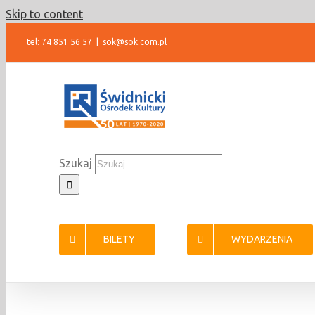
Skip to content
tel: 74 851 56 57
|
sok@sok.com.pl
Szukaj
BILETY
WYDARZENIA