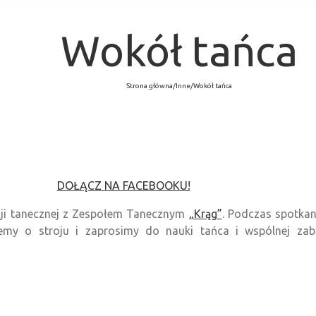
Wokół tańca
Strona główna
/
Inne
/
Wokół tańca
DOŁĄCZ NA FACEBOOKU!
cji tanecznej z Zespołem Tanecznym
„Krąg”
. Podczas spotka
iemy o stroju i zaprosimy do nauki tańca i wspólnej z