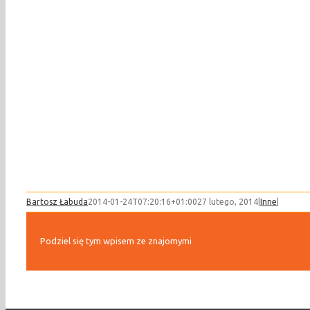
Bartosz Łabuda
2014-01-24T07:20:16+01:00
27 lutego, 2014
|
Inne
|
Podziel się tym wpisem ze znajomymi