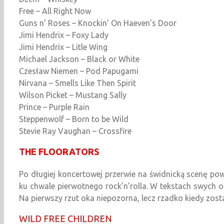
Free – All Right Now
Guns n’ Roses – Knockin’ On Haeven’s Door
Jimi Hendrix – Foxy Lady
Jimi Hendrix – Litle Wing
Michael Jackson – Black or White
Czesław Niemen – Pod Papugami
Nirvana – Smells Like Then Spirit
Wilson Picket – Mustang Sally
Prince – Purple Rain
Steppenwolf – Born to be Wild
Stevie Ray Vaughan – Crossfire
THE FLOORATORS
Po długiej koncertowej przerwie na świdnicką scenę po
ku chwale pierwotnego rock’n’rolla. W tekstach swych 
Na pierwszy rzut oka niepozorna, lecz rzadko kiedy zost
WILD FREE CHILDREN