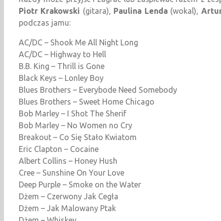
Piotr Krakowski
(gitara),
Paulina Lenda
(wokal),
Artu
podczas jamu:
AC/DC – Shook Me All Night Long
AC/DC – Highway to Hell
B.B. King – Thrill is Gone
Black Keys – Lonley Boy
Blues Brothers – Everybode Need Somebody
Blues Brothers – Sweet Home Chicago
Bob Marley – I Shot The Sherif
Bob Marley – No Women no Cry
Breakout – Co Się Stało Kwiatom
Eric Clapton – Cocaine
Albert Collins – Honey Hush
Cree – Sunshine On Your Love
Deep Purple – Smoke on the Water
Dżem – Czerwony Jak Cegła
Dżem – Jak Malowany Ptak
Dżem – Whiskey