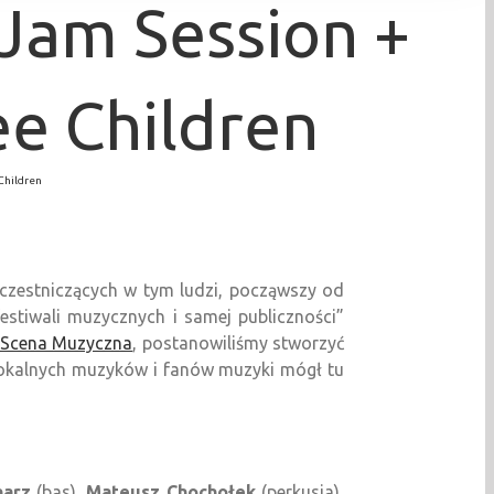
Jam Session +
ee Children
 Children
 uczestniczących w tym ludzi, począwszy od
stiwali muzycznych i samej publiczności”
 Scena Muzyczna
, postanowiliśmy stworzyć
 lokalnych muzyków i fanów muzyki mógł tu
narz
(bas),
Mateusz Chochołek
(perkusja),