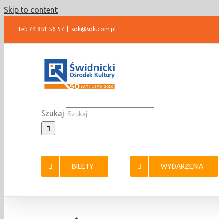
Skip to content
tel: 74 851 56 57
|
sok@sok.com.pl
Szukaj
BILETY
WYDARZENIA