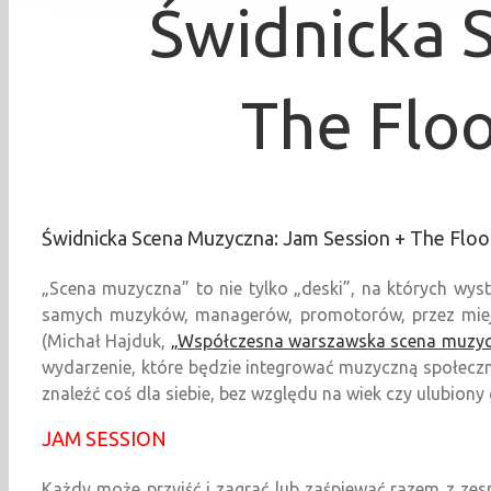
Świdnicka 
The Floo
Świdnicka Scena Muzyczna: Jam Session + The Floor
„Scena muzyczna” to nie tylko „deski”, na których wyst
samych muzyków, managerów, promotorów, przez miejsc
(Michał Hajduk,
„Współczesna warszawska scena muzy
wydarzenie, które będzie integrować muzyczną społeczn
znaleźć coś dla siebie, bez względu na wiek czy ulubiony
JAM SESSION
Każdy może przyjść i zagrać lub zaśpiewać razem z 