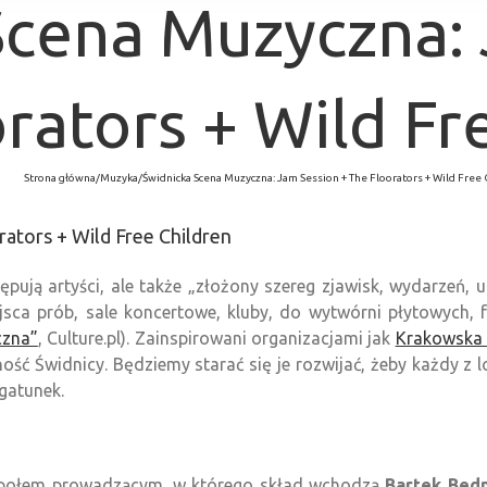
Scena Muzyczna: 
rators + Wild Fr
Strona główna
/
Muzyka
/
Świdnicka Scena Muzyczna: Jam Session + The Floorators + Wild Free
ators + Wild Free Children
ępują artyści, ale także „złożony szereg zjawisk, wydarzeń,
a prób, sale koncertowe, kluby, do wytwórni płytowych, fe
czna”
, Culture.pl). Zainspirowani organizacjami jak
Krakowska
ość Świdnicy. Będziemy starać się je rozwijać, żeby każdy z
 gatunek.
zespołem prowadzącym, w którego skład wchodzą
Bartek Bed