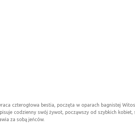
wraca czterogłowa bestia, poczęta w oparach bagnistej Wito
opisuje codzienny swój żywot, począwszy od szybkich kobiet,
awia za sobą jeńców.