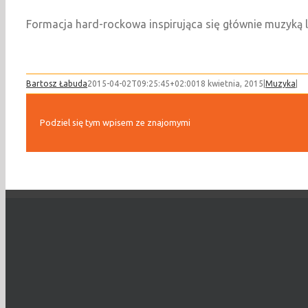
Formacja hard-rockowa inspirująca się głównie muzyką 
Bartosz Łabuda
2015-04-02T09:25:45+02:00
18 kwietnia, 2015
|
Muzyka
|
Podziel się tym wpisem ze znajomymi