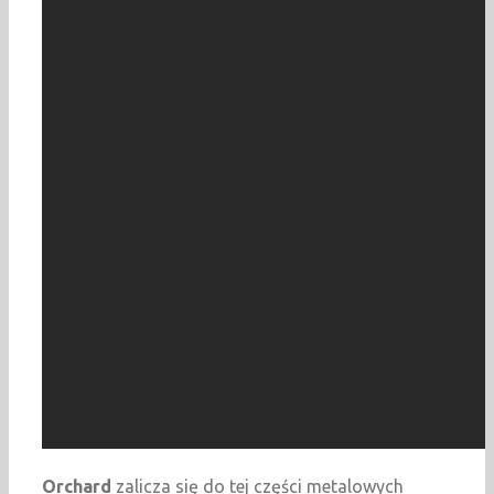
Orchard
zalicza się do tej części metalowych