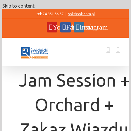
Skip to content
tel: 74 851 56 57
|
sok@sok.com.pl
YouTube
Facebook
Instagram
Jam Session +
Orchard +
Zakaz Wjazdu