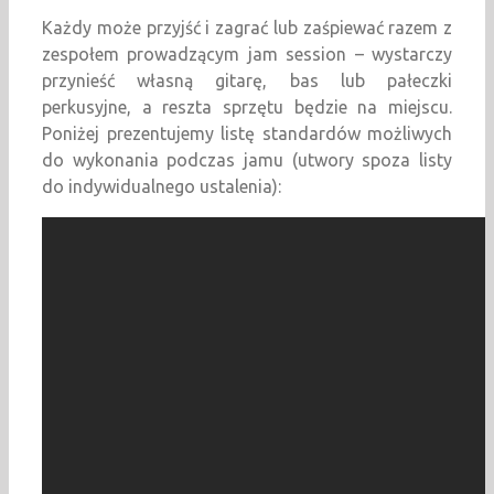
Każdy może przyjść i zagrać lub zaśpiewać razem z
zespołem prowadzącym jam session – wystarczy
przynieść własną gitarę, bas lub pałeczki
perkusyjne, a reszta sprzętu będzie na miejscu.
Poniżej prezentujemy listę standardów możliwych
do wykonania podczas jamu (utwory spoza listy
do indywidualnego ustalenia):