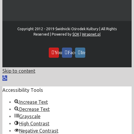
Copyright 2012 - 2019 Świdnicki Ośrodek Kultury | All Rights
Reserved | Powered by
ŚOK
|
Wrapnet.pl
YouTube
Facebook
Instagram
Skip to content
Open
toolbar
Accessibility Tools
Increase Text
Decrease Text
Grayscale
High Contrast
Negative Contrast