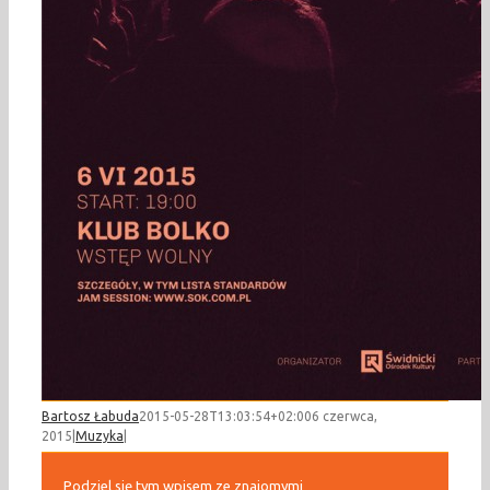
Bartosz Łabuda
2015-05-28T13:03:54+02:00
6 czerwca,
2015
|
Muzyka
|
Podziel się tym wpisem ze znajomymi