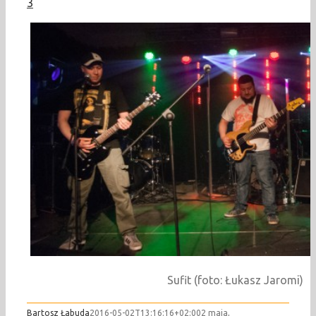
3
Sufit (foto: Łukasz Jaromi)
Bartosz Łabuda
2016-05-02T13:16:16+02:00
2 maja,