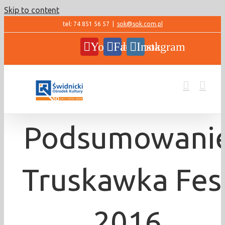
Skip to content
tel: 74 851 56 57
|
sok@sok.com.pl
YouTube
Facebook
Instagram
Podsumowani
Truskawka Fes
2016