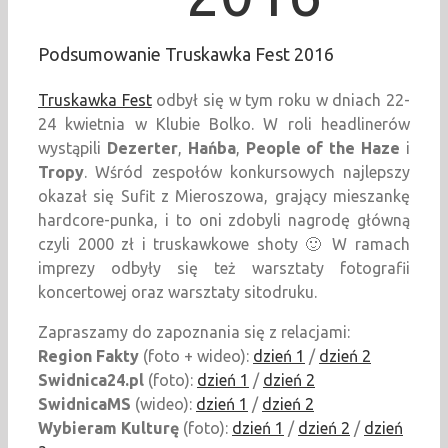
Podsumowanie Truskawka Fest 2016
Truskawka Fest
odbył się w tym roku w dniach 22-
24 kwietnia w Klubie Bolko. W roli headlinerów
wystąpili
Dezerter
,
Hańba
,
People of the Haze
i
Tropy
. Wśród zespołów konkursowych najlepszy
okazał się Sufit z Mieroszowa, grający mieszankę
hardcore-punka, i to oni zdobyli nagrodę główną
czyli 2000 zł i truskawkowe shoty 🙂 W ramach
imprezy odbyły się też warsztaty fotografii
koncertowej oraz warsztaty sitodruku.
Zapraszamy do zapoznania się z relacjami:
Region Fakty
(foto + wideo):
dzień 1
/
dzień 2
Swidnica24.pl
(foto):
dzień 1
/
dzień 2
SwidnicaMS
(wideo):
dzień 1
/
dzień 2
Wybieram Kulturę
(foto):
dzień 1
/
dzień 2
/
dzień