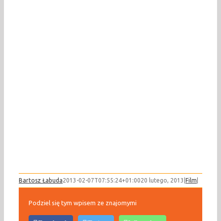
Bartosz Łabuda
2013-02-07T07:55:24+01:00
20 lutego, 2013
|
Film
|
Podziel się tym wpisem ze znajomymi