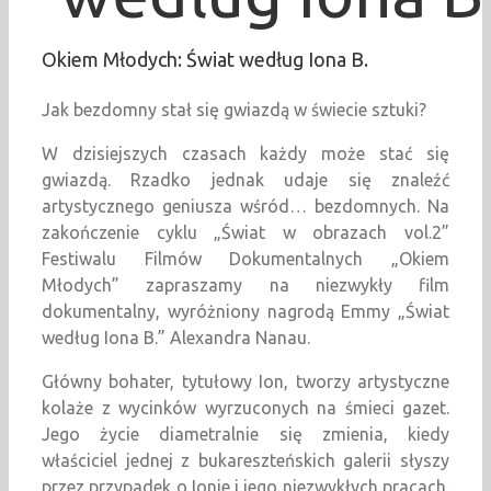
Okiem Młodych: Świat według Iona B.
Jak bezdomny stał się gwiazdą w świecie sztuki?
W dzisiejszych czasach każdy może stać się
gwiazdą. Rzadko jednak udaje się znaleźć
artystycznego geniusza wśród… bezdomnych. Na
zakończenie cyklu „Świat w obrazach vol.2”
Festiwalu Filmów Dokumentalnych „Okiem
Młodych” zapraszamy na niezwykły film
dokumentalny, wyróżniony nagrodą Emmy „Świat
według Iona B.” Alexandra Nanau.
Główny bohater, tytułowy Ion, tworzy artystyczne
kolaże z wycinków wyrzuconych na śmieci gazet.
Jego życie diametralnie się zmienia, kiedy
właściciel jednej z bukareszteńskich galerii słyszy
przez przypadek o Ionie i jego niezwykłych pracach.