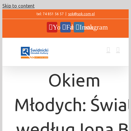
Skip to content
tel: 74 851 56 57
|
sok@sok.com.pl
YouTube
Facebook
Instagram
Okiem
Młodych: Świa
według Iona B