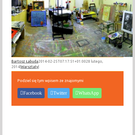
Bartosz Łabuda
2014-02-25T07:17:51+01:00
28 lutego,
2014
|
Warsztaty
|
Podziel się tym wpisem ze znajomymi
Facebook
Twitter
WhatsApp