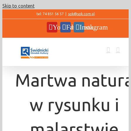
Skip to content
tel: 74 851 56 57
|
sok@sok.com.pl
YouTube
Facebook
Instagram
Martwa natur
w rysunku i
malarstwie