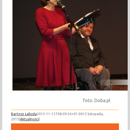
foto: Doba.pl
Bartosz Łabuda
2013-11-15T08:09:36+01:00
15 listopada,
2013
|
Aktualności
|