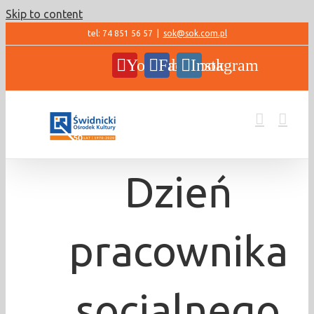
Skip to content
tel: 74 851 56 57
|
sok@sok.com.pl
YouTube
Facebook
Instagram
Dzień
pracownika
socjalnego