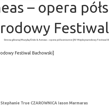
eas – opera półs
rodowy Festiwal
Strona główna
/
Muzyka
/
Dido & Aeneas – opera półscenicznie [XV Międzynarodowy Festiwal B
rodowy Festiwal Bachowski]
 Stephanie True
CZAROWNICA Iason Marmaras