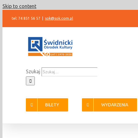
Skip to content
tel: 74 851 56 57
|
sok@sok.com.pl
Szukaj
BILETY
WYDARZENIA