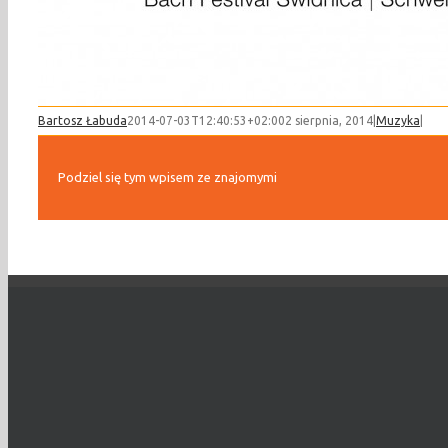
Bartosz Łabuda
2014-07-03T12:40:53+02:00
2 sierpnia, 2014
|
Muzyka
|
Podziel się tym wpisem ze znajomymi