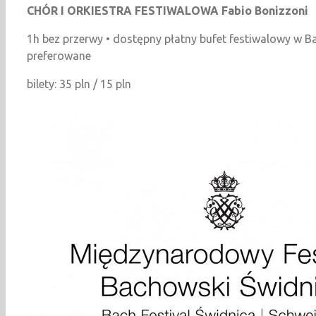
CH
Ó
R I ORKIESTRA FESTIWALOWA
Fabio Bonizzoni
1h bez przerwy • dostępny płatny bufet festiwalowy w B
preferowane
bilety: 35 pln / 15 pln