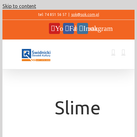
Skip to content
tel: 74 851 56 57
|
sok@sok.com.pl
YouTube
Facebook
Instagram
Slime