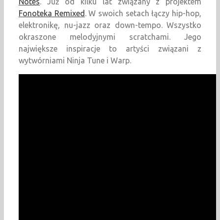
Notes
. Już od kilku lat związany z projektem
Fonoteka Remixed
. W swoich setach łączy hip-hop,
elektronikę, nu-jazz oraz down-tempo. Wszystko
okraszone melodyjnymi scratchami. Jego
największe inspiracje to artyści związani z
wytwórniami Ninja Tune i Warp.