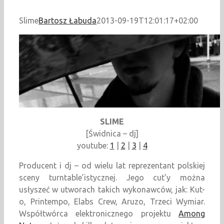
Slime
Bartosz Łabuda
2013-09-19T12:01:17+02:00
SLIME
[Świdnica – dj]
youtube:
1
|
2
|
3
|
4
Producent i dj – od wielu lat reprezentant polskiej
sceny turntable’istycznej. Jego cut’y można
usłyszeć w utworach takich wykonawców, jak: Kut-
o, Printempo, Elabs Crew, Aruzo, Trzeci Wymiar.
Współtwórca elektronicznego projektu
Among