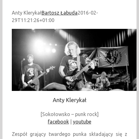
Anty Klerykał
Bartosz Łabuda
2016-02-
29T11:21:26+01:00
Anty Klerykał
[Sokołowsko – punk rock]
facebook
|
youtube
Zespół grający twardego punka składający się z