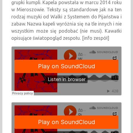
grupki kumpli. Kapela powstała w marcu 2014 roku
w Mieroszowie. Teksty są standardowe jak na ten
rodzaj muzyki od Walki z Systemem do Pijaństwa i
zabaw. Nazwa kapeli wyróżnia się na tle innych i nie
wszystkim może się podobać (nie musi). Kawałki
opisujące światopogląd zespołu. [info zespół]