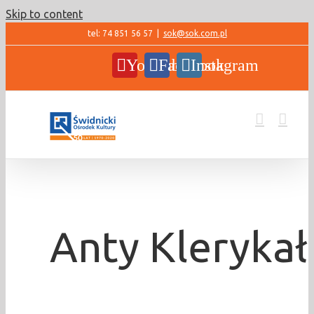
Skip to content
tel: 74 851 56 57
|
sok@sok.com.pl
YouTube
Facebook
Instagram
Anty Klerykał