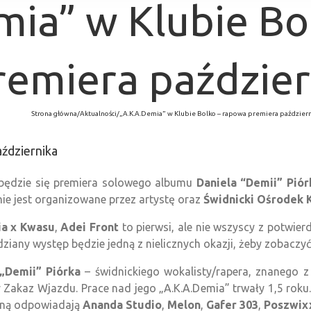
mia” w Klubie Bo
remiera paździer
Strona główna
/
Aktualności
/
„A.K.A.Demia” w Klubie Bolko – rapowa premiera paździer
ździernika
dbędzie się premiera solowego albumu
Daniela “Demii” Piór
ie jest organizowane przez artystę oraz
Świdnicki Ośrodek 
ia x Kwasu
,
Adei Front
to pierwsi, ale nie wszyscy z potwier
any występ będzie jedną z nielicznych okazji, żeby zobaczyć i
 „Demii” Piórka
– świdnickiego wokalisty/rapera, znanego 
zy Zakaz Wjazdu. Prace nad jego „A.K.A.Demia” trwały 1,5 rok
zną odpowiadają
Ananda Studio
,
Melon
,
Gafer 303
,
Poszwix