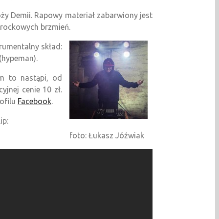
ży Demii. Rapowy materiał zabarwiony jest
 rockowych brzmień.
rumentalny skład:
(hypeman).
m to nastąpi, od
jnej cenie 10 zł.
rofilu
Facebook
.
ip:
foto: Łukasz Jóźwiak