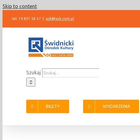
Skip to content
tel: 74 851 56 57
|
sok@sok.com.pl
Szukaj
BILETY
WYDARZENIA