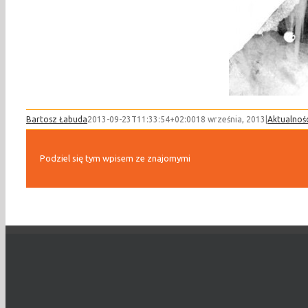
Bartosz Łabuda
2013-09-23T11:33:54+02:00
18 września, 2013
|
Aktualnoś
Podziel się tym wpisem ze znajomymi