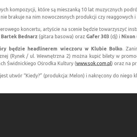
wych kompozycji, które są mieszanką 10 lat muzycznych podró
 nie brakuje na nim nowoczesnych produkcji czy reaggowych i
erowego koncertu, artyście na scenie będzie towarzyszyć inst
,
Bartek Bednarz
(gitara basowa) oraz
Gafer 303
(dj) i
Nixon
óry będzie headlinerem wieczoru w Klubie Bolko
. Zani
znej (Rynek / ul. Wewnętrzna 2) można kupić bilety w promocy
ch Świdnickiego Ośrodka Kultury (
www.sok.com.pl
) oraz na p
t utwór “Kiedy?” (produkcja: Melon) i nakręcony do niego kl