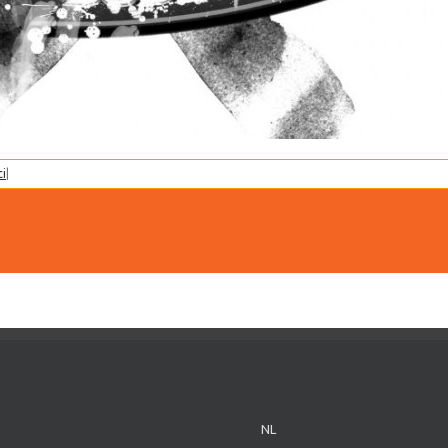
ci
|
NL