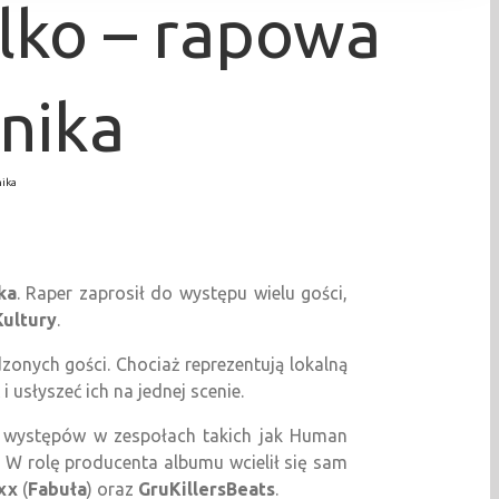
lko – rapowa
nika
nika
ka
. Raper zaprosił do występu wielu gości,
Kultury
.
dzonych gości. Chociaż reprezentują lokalną
 usłyszeć ich na jednej scenie.
z występów w zespołach takich jak Human
u. W rolę producenta albumu wcielił się sam
xx
(
Fabuła
) oraz
GruKillersBeats
.