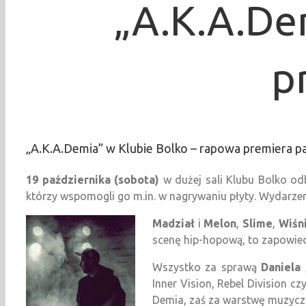
„A.K.A.De
p
„A.K.A.Demia” w Klubie Bolko – rapowa premiera pa
19 października (sobota)
w dużej sali Klubu Bolko o
którzy wspomogli go m.in. w nagrywaniu płyty. Wydarzen
Madział
i
Melon
,
Slime
,
Wiśn
scenę hip-hopową, to zapowiedzi
Wszystko za sprawą
Daniela
Inner Vision, Rebel Division c
Demia, zaś za warstwę muzyc